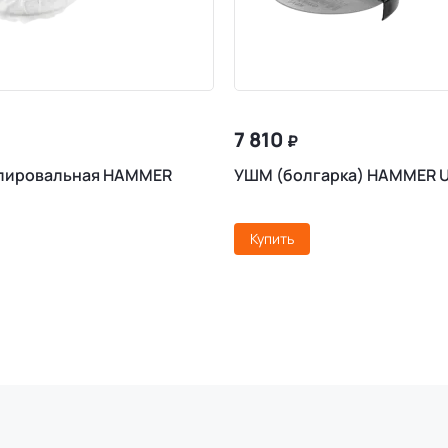
7 810
₽
лировальная HAMMER
УШМ (болгарка) HAMMER 
Купить