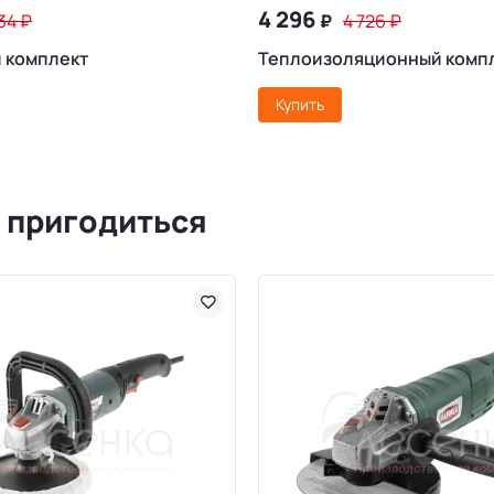
4 296
234
₽
₽
4 726
₽
 комплект
Теплоизоляционный комп
Купить
 пригодиться