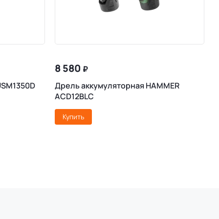
8 580
₽
USM1350D
Дрель аккумуляторная HAMMER
П
ACD12BLC
C
Купить