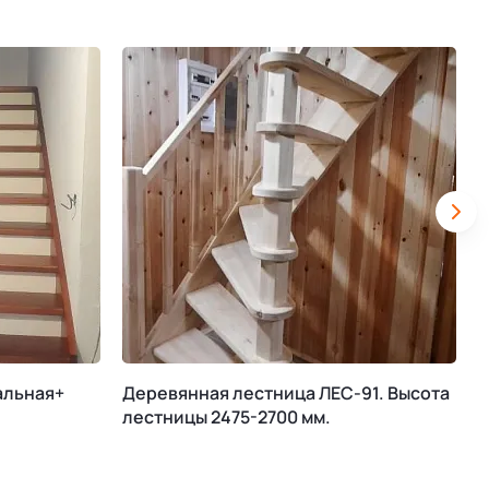
альная+
Деревянная лестница ЛЕС-91. Высота
М
лестницы 2475-2700 мм.
К
В