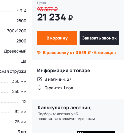
Цена
23 357
₽
ЧЛ-4
21 234
₽
2800
700х1200
В корзину
Заказать звонок
2800
Древесный
В рассрочку от 3 539
₽
× 6 месяцев
Да
Информация о товаре
сная стружка
В наличии: 27
330 мм
Гарантия 1 год
250 мм
12
Калькулятор лестниц
32 мм
Подберите лестницу в 3
простых шага следуя подсказкам
25 мм
3 шт