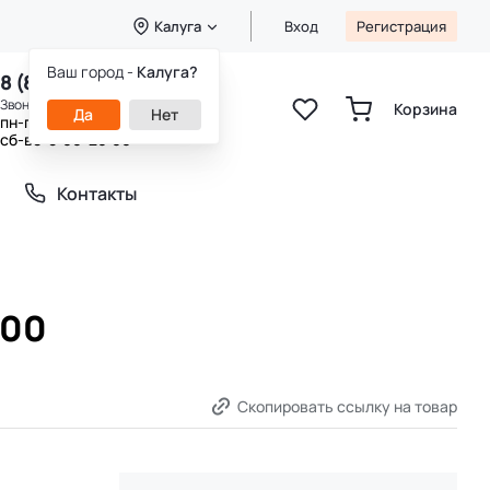
Калуга
Вход
Регистрация
Ваш город -
Калуга?
8 (800) 333-49-25
Звонок бесплатный
Корзина
Да
Нет
пн-пт 8:00-20:00
сб-вс 9:00-20:00
Контакты
200
Скопировать ссылку на товар