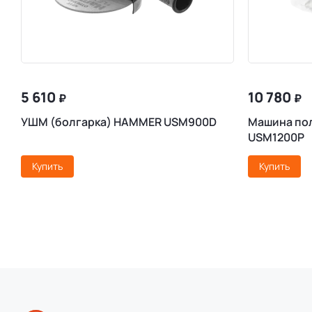
5 610
10 780
₽
₽
УШМ (болгарка) HAMMER USM900D
Машина по
USM1200P
Купить
Купить