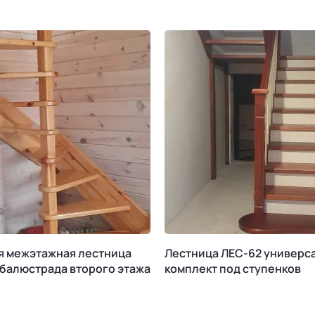
я межэтажная лестница
Лестница ЛЕС-62 универс
 балюстрада второго этажа
комплект под ступенков