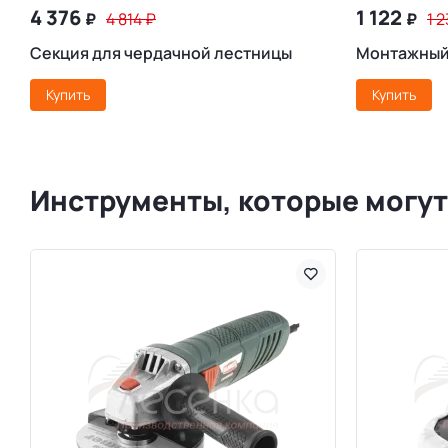
4 376
1 122
₽
4 814
₽
₽
1 
Секция для чердачной лестницы
Монтажный
Купить
Купить
Инструменты, которые могут