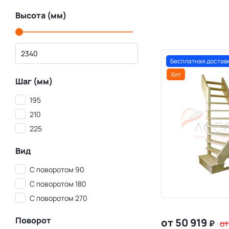
Высота (мм)
Бесплатная достав
Хит
Шаг (мм)
195
210
225
Вид
С поворотом 90
С поворотом 180
С поворотом 270
Поворот
от 50 919
₽
от