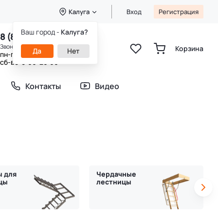
Калуга
Вход
Регистрация
Ваш город -
Калуга?
8 (800) 333-49-25
Звонок бесплатный
Корзина
Да
Нет
пн-пт 8:00-20:00
сб-вс 9:00-20:00
Контакты
Видео
ы для
Чердачные
цы
лестницы