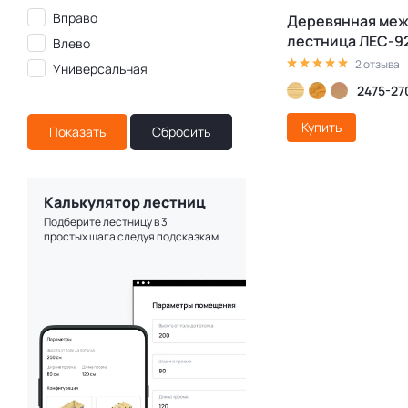
Вправо
Деревянная ме
лестница ЛЕС-92
Влево
2 отзыва
Универсальная
2475-27
Купить
Калькулятор лестниц
Подберите лестницу в 3
простых шага следуя подсказкам