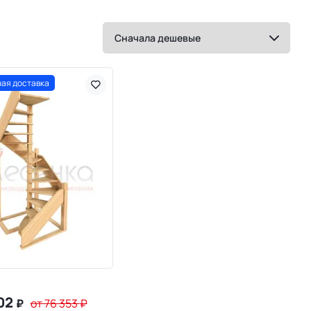
ая доставка
102
₽
от 76 353
₽