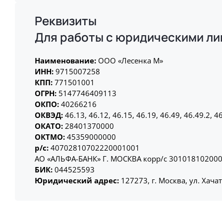
Реквизиты
Для работы с юридическими л
Наименование:
ООО «Лесенка М»
ИНН:
9715007258
КПП:
771501001
ОГРН:
5147746409113
ОКПО:
40266216
ОКВЭД:
46.13, 46.12, 46.15, 46.19, 46.49, 46.49.2, 46
ОКАТО:
28401370000
ОКТМО:
45359000000
р/с:
40702810702220001001
АО «АЛЬФА-БАНК» Г. МОСКВА корр/с 30101810200
БИК:
044525593
Юридический адрес:
127273, г. Москва, ул. Хача