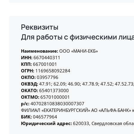
Реквизиты
Для работы с физическими лиц
Наименование:
ООО «МАНИ-ЕКБ»
ИНН:
6670440311
КПП:
667001001
ОГРН:
1169658092284
ОКПО:
03957796
ОКВЭД:
47.91; 62.09; 46.90; 47.78.9; 47.52; 47.52.73
ОКАТО:
65401373000
ОКТМО:
65701000001
р/с:
40702810838030007307
ФИЛИАЛ «ЕКАТЕРИНБУРГСКИЙ» АО «АЛЬФА-БАНК» к
БИК:
046577964
Юридический адрес:
620033, Свердловская област