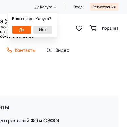
Калуга
Вход
Регистрация
Ваш город -
Калуга?
8 (800) 333-49-25
Звонок бесплатный
Корзина
Да
Нет
пн-пт 8:00-20:00
сб-вс 9:00-20:00
Контакты
Видео
елы
ентральный ФО и СЗФО)