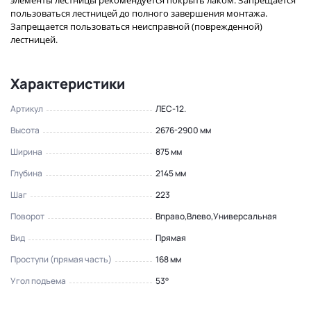
элементы лестницы рекомендуется покрыть лаком. Запрещается
пользоваться лестницей до полного завершения монтажа.
Запрещается пользоваться неисправной (поврежденной)
лестницей.
Характеристики
Артикул
ЛЕС-12.
Высота
2676-2900 мм
Ширина
875 мм
Глубина
2145 мм
Шаг
223
Поворот
Вправо,Влево,Универсальная
Вид
Прямая
Проступи (прямая часть)
168 мм
Угол подъема
53°