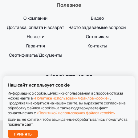
Полезное
О компании
Видео
Доставка, оплата и возврат
Часто задаваемые вопросы
Новости
Оптовикам
Гарантия
Контакты
Сертификаты/Документы
8 (800) 333-49-25
Звонок бесплатный
Наш сайт использует cookie
пн-пт 8:00-20:00
сб-вс 9:00-20:00
Информацию о cookie, целях их использования и способах отказа
можно найти в
«Политике использования файлов «cookie»
.
Продолжая находиться на нашем сайте, вы выражаете согласие на
обработку файлов «cookie», а также подтверждаете факт
ознакомления с
«Политикой использования файлов «cookie»
.
Если вы не хотите, чтобы ваши данные обрабатывались, пожалуйста,
покиньте сайт.
При использовании материалов сайта ссылка на сайт обязательна.
Подобрать
ПРИНЯТЬ
лестницу
Политика обработки персональных данных